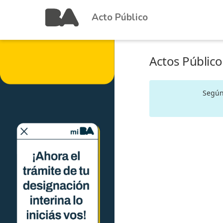
Acto Público
Actos Público
Según 