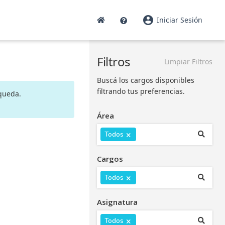
account_circle
Iniciar Sesión
Filtros
Limpiar Filtros
Buscá los cargos disponibles
filtrando tus preferencias.
squeda.
Área
×
Todos
Cargos
×
Todos
Asignatura
×
Todos