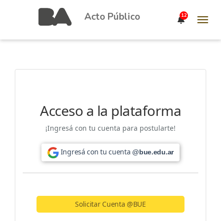
Acto Público
12
Toggl
navig
Acceso a la plataforma
¡Ingresá con tu cuenta para postularte!
Ingresá con tu cuenta
@bue.edu.ar
Solicitar Cuenta @BUE