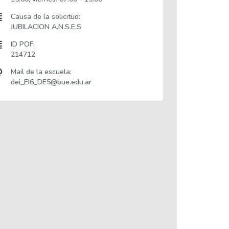
Causa de la solicitud:
JUBILACION A.N.S.E.S
ID POF:
214712
Mail de la escuela:
dei_EI6_DE5@bue.edu.ar