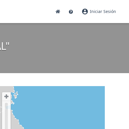
account_circle
Iniciar Sesión
L"