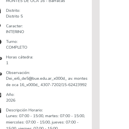
MONTES DE OCA 16 - Barracas
Distrito:
Distrito 5
Caracter:
INTERINO
Turno:
COMPLETO
Horas cátedra:
1
Observación:
Dei_ei6_de5@bue.edu.ar_x000d_ av. montes
de oca 16_x000d_ 4307-7202/15-62423992
Año:
2026
Descripción Horario:
Lunes: 07:00 - 15:00, martes: 07:00 - 15:00,
miercoles: 07:00 - 15:00, jueves: 07:00 -
15:00, viernes: 07:00 - 15:00