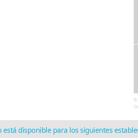
©
G
 está disponible para los siguientes establ