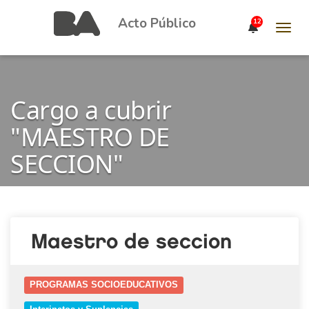
Acto Público
12
Toggl
navig
Cargo a cubrir
"MAESTRO DE
SECCION"
Maestro de seccion
PROGRAMAS SOCIOEDUCATIVOS